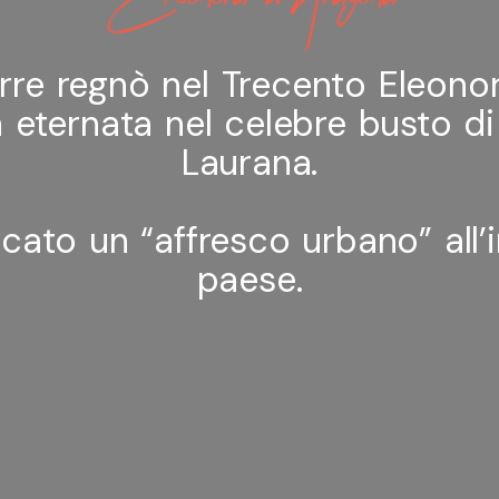
rre regnò nel Trecento Eleono
 eternata nel celebre busto d
Laurana.
icato un “affresco urbano” all’
paese.