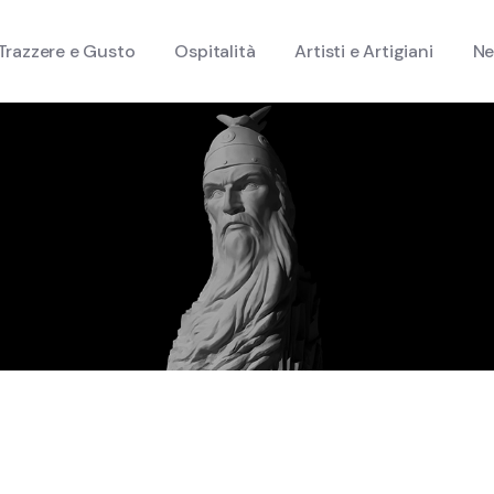
Trazzere e Gusto
Ospitalità
Artisti e Artigiani
N