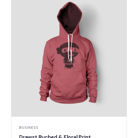
BUSINESS
Drawst Ruched & Floral Print