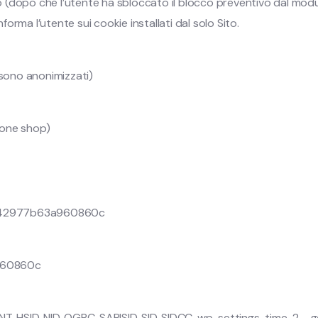
to (dopo che l’utente ha sbloccato il blocco preventivo dal modu
rma l’utente sui cookie installati dal solo Sito.
P sono anonimizzati)
ione shop)
42977b63a960860c
960860c
T, HSID, NID, OGPC, SAPISID, SID, SIDCC, wp-settings-time-2, _g