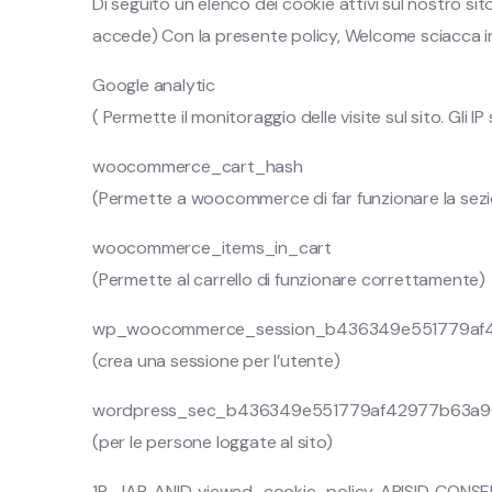
Di seguito un elenco dei cookie attivi sul nostro si
accede) Con la presente policy, Welcome sciacca info
Google analytic
( Permette il monitoraggio delle visite sul sito. Gli I
woocommerce_cart_hash
(Permette a woocommerce di far funzionare la sez
woocommerce_items_in_cart
(Permette al carrello di funzionare correttamente)
wp_woocommerce_session_b436349e551779af
(crea una sessione per l’utente)
wordpress_sec_b436349e551779af42977b63a
(per le persone loggate al sito)
1P_JAR, ANID, viewed_cookie_policy, APISID, CONSEN