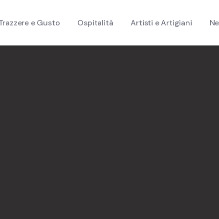
Trazzere e Gusto
Ospitalità
Artisti e Artigiani
N