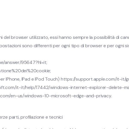
i del browser utilizzato, essi hanno sempre la possibilità di cance
stazioni sono differenti per ogni tipo di browser e per ogni sistem
me/answer/95647?hl=it;
/Gestione%20dei%20cookie;
er IPhone, IPad e IPod Touch) https://support.apple.com/it-it/g
soft.com/it-it/help/17442/windows-internet-explorer-delete-
ft.com/en-us/windows-10-microsoft-edge-and-privacy.
ze parti, profilazione e tecnici