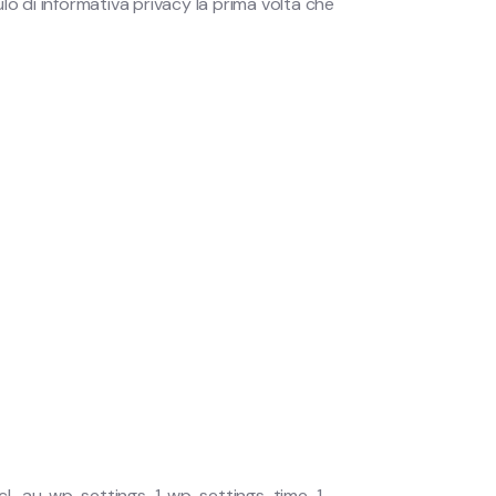
lo di informativa privacy la prima volta che
cl_au, wp-settings-1, wp-settings-time-1,