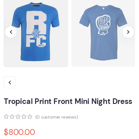
Tropical Print Front Mini Night Dress
(
0
customer reviews)
0
5
0
$
800.00
out
of